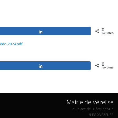
0
Partagez
PARTAGES
mbre-2024.pdf
0
Partagez
PARTAGES
Mairie de Vézelise
21, place de l'Hôtel de ville
54330 VÉZELISE