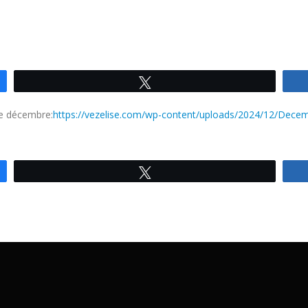
Tweetez
 de décembre:
https://vezelise.com/wp-content/uploads/2024/12/Dece
Tweetez