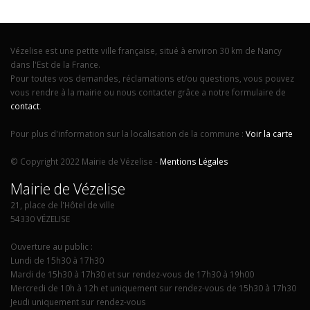
Vézelise est une petite ville française, situé à environ 30 km de Nancy
dans l'Est de la France.
Pour toutes vos demandes, réclamations et/ou questions, vous pouvez
vous rendre à la mairie ou nous contacter grâce a notre formulaire de
contact
.
Pour plus d'information sur la localisation de la commune :
Voir la carte
© Copyright 2022 Mairie de Vézelise -
Mentions Légales
Mairie de Vézelise
21, place de l'Hôtel de ville
54330 VÉZELISE
Ouverture au public :
Lundi de 15h30 à 17h30
Mardi de 15h30 à 17h30 et sur rendez-vous de 17h30 à 19h00
Mercredi de 10h à 12h et uniquement sur rendez-vous de 15h30 à 17h30
Jeudi uniquement sur rendez-vous