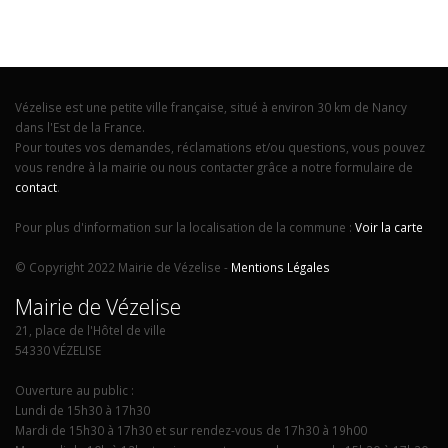
Vézelise est une petite ville française, situé à environ 30 km de Nancy
dans l'Est de la France.
Pour toutes vos demandes, réclamations et/ou questions, vous pouvez
vous rendre à la mairie ou nous contacter grâce a notre formulaire de
contact
.
Pour plus d'information sur la localisation de la commune :
Voir la carte
© Copyright 2022 Mairie de Vézelise -
Mentions Légales
Mairie de Vézelise
21, place de l'Hôtel de ville
54330 VÉZELISE
Ouverture au public :
Lundi de 15h30 à 17h30
Mardi de 15h30 à 17h30 et sur rendez-vous de 17h30 à 19h00