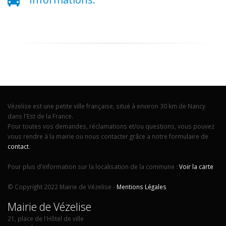
Vézelise est une petite ville française, situé à environ 30 km de Nancy
dans l'Est de la France.
Pour toutes vos demandes, réclamations et/ou questions, vous pouvez
vous rendre à la mairie ou nous contacter grâce a notre formulaire de
contact
.
Pour plus d'information sur la localisation de la commune :
Voir la carte
© Copyright 2022 Mairie de Vézelise -
Mentions Légales
Mairie de Vézelise
21, place de l'Hôtel de ville