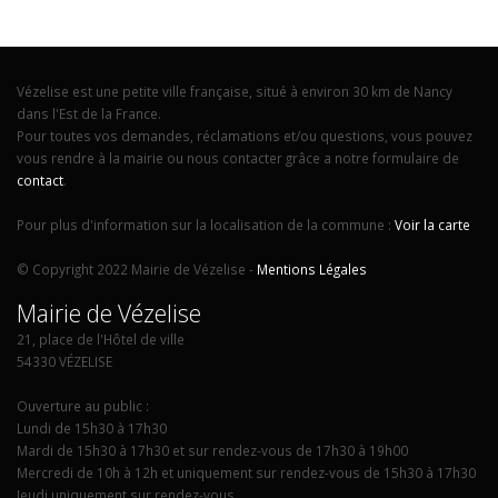
Vézelise est une petite ville française, situé à environ 30 km de Nancy
dans l'Est de la France.
Pour toutes vos demandes, réclamations et/ou questions, vous pouvez
vous rendre à la mairie ou nous contacter grâce a notre formulaire de
contact
.
Pour plus d'information sur la localisation de la commune :
Voir la carte
© Copyright 2022 Mairie de Vézelise -
Mentions Légales
Mairie de Vézelise
21, place de l'Hôtel de ville
54330 VÉZELISE
Ouverture au public :
Lundi de 15h30 à 17h30
Mardi de 15h30 à 17h30 et sur rendez-vous de 17h30 à 19h00
Mercredi de 10h à 12h et uniquement sur rendez-vous de 15h30 à 17h30
Jeudi uniquement sur rendez-vous