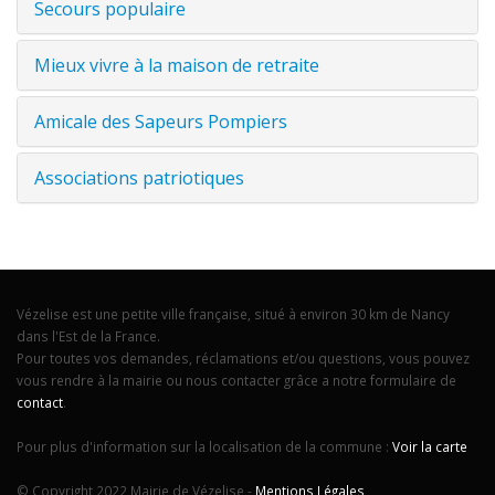
Secours populaire
Mieux vivre à la maison de retraite
Amicale des Sapeurs Pompiers
Associations patriotiques
Vézelise est une petite ville française, situé à environ 30 km de Nancy
dans l'Est de la France.
Pour toutes vos demandes, réclamations et/ou questions, vous pouvez
vous rendre à la mairie ou nous contacter grâce a notre formulaire de
contact
.
Pour plus d'information sur la localisation de la commune :
Voir la carte
© Copyright 2022 Mairie de Vézelise -
Mentions Légales