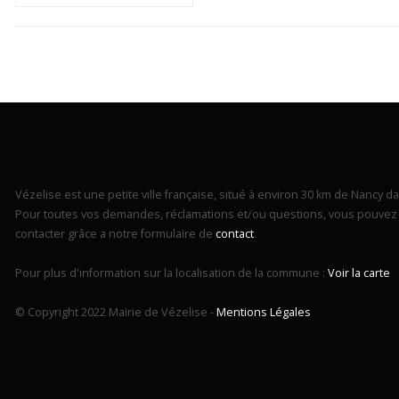
Vézelise est une petite ville française, situé à environ 30 km de Nancy dan
Pour toutes vos demandes, réclamations et/ou questions, vous pouvez 
contacter grâce a notre formulaire de
contact
.
Pour plus d'information sur la localisation de la commune :
Voir la carte
© Copyright 2022 Mairie de Vézelise -
Mentions Légales