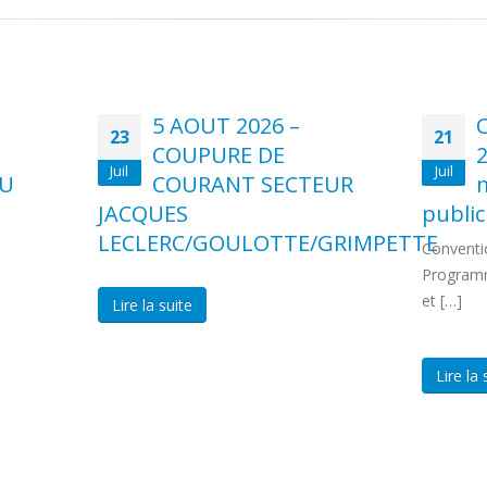
5 AOUT 2026 –
23
21
COUPURE DE
2
Juil
Juil
DU
COURANT SECTEUR
m
JACQUES
public
LECLERC/GOULOTTE/GRIMPETTE
Conventio
Programm
et […]
Lire la suite
Lire la 