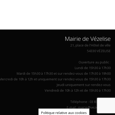
Mairie de Vézelise
21, place de l'Hôtel de ville
54330 VÉZELISE
Ouverture au public :
Lundi de 15h30 à 17h30
Mardi de 15h30 à 17h30 et sur rendez-vous de 17h30 à 19h00
Mercredi de 10h à 12h et uniquement sur rendez-vous de 15h30 à 17h30
Jeudi uniquement sur rendez-vous
Vendredi de 10h à 12h et de 15h30 à 17h30
Téléphone : 03 83 26 90 14
E-mail : mairie@vezelise.com
Politique relative aux cookies