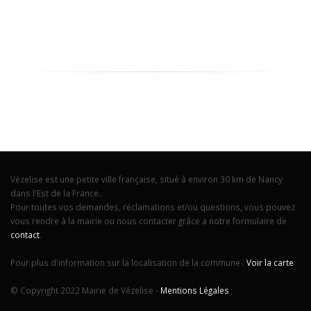
Vézelise est une petite ville française, situé à environ 30 km de Nancy
dans l'Est de la France.
Pour toutes vos demandes, réclamations et/ou questions, vous pouvez
vous rendre à la mairie ou nous contacter grâce a notre formulaire de
contact
.
Pour plus d'information sur la localisation de la commune :
Voir la carte
© Copyright 2022 Mairie de Vézelise -
Mentions Légales