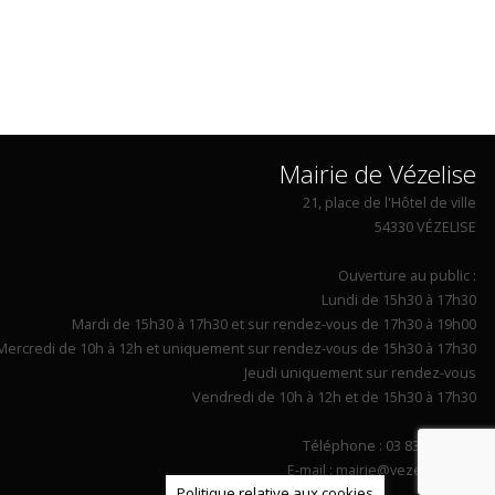
Mairie de Vézelise
21, place de l'Hôtel de ville
54330 VÉZELISE
Ouverture au public :
Lundi de 15h30 à 17h30
Mardi de 15h30 à 17h30 et sur rendez-vous de 17h30 à 19h00
Mercredi de 10h à 12h et uniquement sur rendez-vous de 15h30 à 17h30
Jeudi uniquement sur rendez-vous
Vendredi de 10h à 12h et de 15h30 à 17h30
Téléphone : 03 83 26 90 14
E-mail : mairie@vezelise.com
Politique relative aux cookies