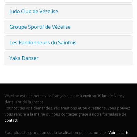
Judo Club de Vézelise
Groupe Sportif de Vézelise
Les Randonneurs du Saintois
Yaka'Danser
Vézelise est une petite ville française, situé à environ 30 km de Nancy
dans l'Est de la France.
Pour toutes vos demandes, réclamations et/ou questions, vous pouvez
vous rendre à la mairie ou nous contacter grâce a notre formulaire de
contact
.
Pour plus d'information sur la localisation de la commune :
Voir la carte