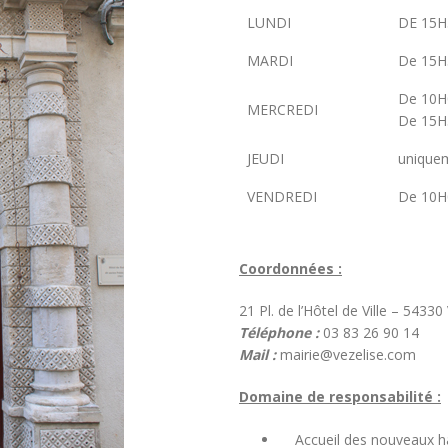
LUNDI
DE 15H
MARDI
De 15H
De 10H
MERCREDI
De 15H
JEUDI
uniquem
VENDREDI
De 10H
Coordonnées :
21 Pl. de l’Hôtel de Ville – 5433
Téléphone :
03 83 26 90 14
Mail :
mairie@vezelise.com
Domaine de responsabilité :
Accueil des nouveaux ha