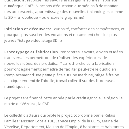
Education
: favoriser les savoirs et usages raisonnés ( sobriété
numérique, Café IA, actions d’éducation aux médias à destination
des adolescents, apprentissage des nouvelles technologies comme
la 3D – la robotique – ou encore le graphisme)
Initiation et découverte
: curiosité, conforter des compétences, et
pourquoi pas susciter des vocations et notamment chez les plus
jeunes ?(stage vidéo, stage 3D…)
Prototypage et fabrication
: rencontres, savoirs, envies et idées
transversales permettront de réaliser des expériences, de
nouvelles idées, des produits… ? La recherche et la fabrication
pourront également permettre de faciliter peut-être le quotidien
(remplacement d’une petite pièce sur une machine, piège à frelon
asiatique ennemi de l’abeille, travail collectif sur des brodeuses
numériques…
Le projet sera financé cette année par le crédit agricole, la région, la
mairie de Vézelise, la CAF
Le collectif d’acteurs qui pilote le projet, coordonné par le Relais
Familles : Mission Locale TDL, Espace Emploi de la CCPS, Mairie de
Vézelise, Département, Maison de l’Emploi, 8 habitants et habitantes