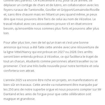
comme des parents. Ce 4 Décembre a vu, pour la 2è année, se
déplacer un cortège de chars et de lutins, en collaboration avec les
foyers ruraux de Tantonville, Goviller et Gripport/Lemainvile/Roville
et, sans être chauvin mais en l’étant un peu quand même, je peux
dire que nous pouvons être fiers de celui au nom de Vézelise. Le
travail réalisé avec ces associations prouve s’il en était encore
besoin, qu’ensemble nous sommes plus forts et pouvons aller plus
loin.
Pour aller plus loin, rien de tel qu’un train et c’est une bonne
annonce qui nous a été faite cette année avec une réouverture de
la ligne Vittel/Nancy qui est prévue en 2027 ou 2028. Des arrêts
seront bien entendu prévus à Vézelise, ce qui facilitera le trajet de
tout un chacun, étudiants comme personnes allant travailler ou se
promener. C’est une très belle nouvelle pour notre territoire et cela
confortera son attrait.
L’année 2025 va encore être riche en projets, en manifestations et
bien sûr en travaux. Cette année va notamment être marquée par
les 250 ans de notre superbe orgue et nous pouvons compter sur Mr
Dantand et les amis de l’orgue pour que cette célébration soit
magique et grandiose.