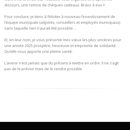
discours, une remise de chèques cadeaux. Bravo à eux !!
Pour conclure, je tiens à féliciter à nouveau l’investissement de
l’équipe municipale (adjoints, conseillers et employés municipaux)
sans laquelle rien n’aurait été possible…
Et, en leur nom, je vous présente mes vœux les plus sincères pour
une année 2025 prospère, heureuse et empreinte de solidarité.
Qu’elle vous apporte une pleine santé.
L’avenir n’est jamais que du présent à mettre en ordre. Il ne s’agit
pas de le prévoir mais de le rendre possible