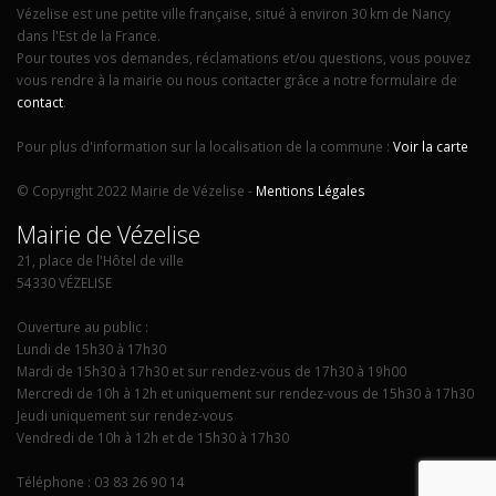
Vézelise est une petite ville française, situé à environ 30 km de Nancy
dans l'Est de la France.
Pour toutes vos demandes, réclamations et/ou questions, vous pouvez
vous rendre à la mairie ou nous contacter grâce a notre formulaire de
contact
.
Pour plus d'information sur la localisation de la commune :
Voir la carte
© Copyright 2022 Mairie de Vézelise -
Mentions Légales
Mairie de Vézelise
21, place de l'Hôtel de ville
54330 VÉZELISE
Ouverture au public :
Lundi de 15h30 à 17h30
Mardi de 15h30 à 17h30 et sur rendez-vous de 17h30 à 19h00
Mercredi de 10h à 12h et uniquement sur rendez-vous de 15h30 à 17h30
Jeudi uniquement sur rendez-vous
Vendredi de 10h à 12h et de 15h30 à 17h30
Téléphone : 03 83 26 90 14