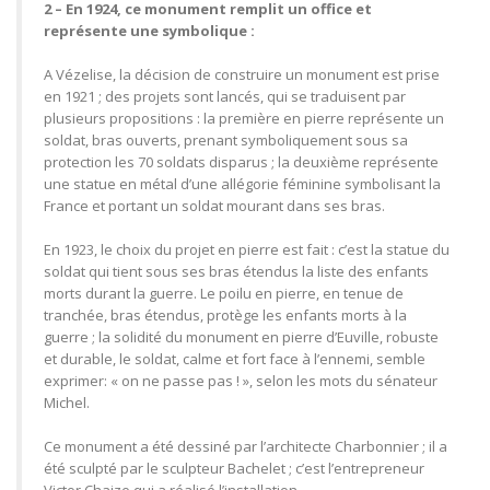
2 – En 1924, ce monument remplit un office et
représente une symbolique :
A Vézelise, la décision de construire un monument est prise
en 1921 ; des projets sont lancés, qui se traduisent par
plusieurs propositions : la première en pierre représente un
soldat, bras ouverts, prenant symboliquement sous sa
protection les 70 soldats disparus ; la deuxième représente
une statue en métal d’une allégorie féminine symbolisant la
France et portant un soldat mourant dans ses bras.
En 1923, le choix du projet en pierre est fait : c’est la statue du
soldat qui tient sous ses bras étendus la liste des enfants
morts durant la guerre. Le poilu en pierre, en tenue de
tranchée, bras étendus, protège les enfants morts à la
guerre ; la solidité du monument en pierre d’Euville, robuste
et durable, le soldat, calme et fort face à l’ennemi, semble
exprimer: « on ne passe pas ! », selon les mots du sénateur
Michel.
Ce monument a été dessiné par l’architecte Charbonnier ; il a
été sculpté par le sculpteur Bachelet ; c’est l’entrepreneur