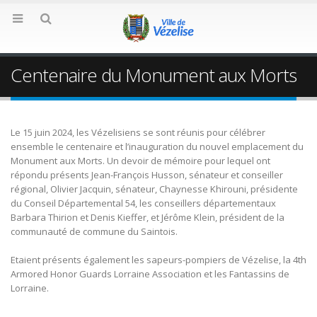
Centenaire du Monument aux Morts
Le 15 juin 2024, les Vézelisiens se sont réunis pour célébrer
ensemble le centenaire et l’inauguration du nouvel emplacement du
Monument aux Morts. Un devoir de mémoire pour lequel ont
répondu présents
Jean-François Husson, sénateur et conseiller
régional, Olivier Jacquin, sénateur, Chaynesse Khirouni, présidente
du Conseil Départemental 54, les conseillers départementaux
Barbara Thirion et Denis Kieffer, et Jérôme Klein, président de la
communauté de commune du Saintois.
Etaient présents également les sapeurs-pompiers de Vézelise, la 4th
Armored Honor Guards Lorraine Association et les Fantassins de
Lorraine.