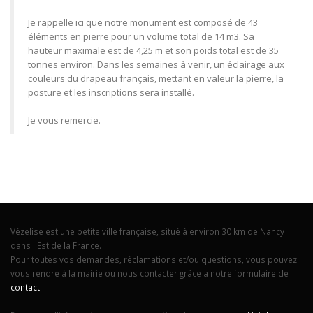
Je rappelle ici que notre monument est composé de 43
éléments en pierre pour un volume total de 14 m3. Sa
hauteur maximale est de 4,25 m et son poids total est de 35
tonnes environ. Dans les semaines à venir, un éclairage aux
couleurs du drapeau français, mettant en valeur la pierre, la
posture et les inscriptions sera installé.
Je vous remercie.
Vézelise est une petite ville française, situé à environ 30 km de Nancy
dans l'Est de la France.
Pour toutes vos demandes, réclamations et/ou questions, vous pouvez
vous rendre à la mairie ou nous contacter grâce a notre formulaire de
contact
.