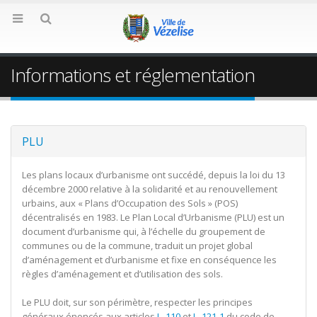
Informations et réglementation
PLU
Les plans locaux d’urbanisme ont succédé, depuis la loi du 13
décembre 2000 relative à la solidarité et au renouvellement
urbains, aux « Plans d’Occupation des Sols » (POS)
décentralisés en 1983. Le Plan Local d’Urbanisme (PLU) est un
document d’urbanisme qui, à l’échelle du groupement de
communes ou de la commune, traduit un projet global
d’aménagement et d’urbanisme et fixe en conséquence les
règles d’aménagement et d’utilisation des sols.
Le PLU doit, sur son périmètre, respecter les principes
généraux énoncés aux articles
L. 110
et
L. 121-1
du code de