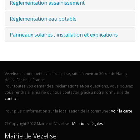
Règlementation assainissement
Règlementation eau potable
Panneaux solaires , installation et explications
Vézelise est une petite ville française, situé à environ 30 km de Nancy
dans l'Est de la France.
Pour toutes vos demandes, réclamations et/ou questions, vous pouvez
vous rendre à la mairie ou nous contacter grâce a notre formulaire de
contact
.
Pour plus d'information sur la localisation de la commune :
Voir la carte
© Copyright 2022 Mairie de Vézelise -
Mentions Légales
Mairie de Vézelise