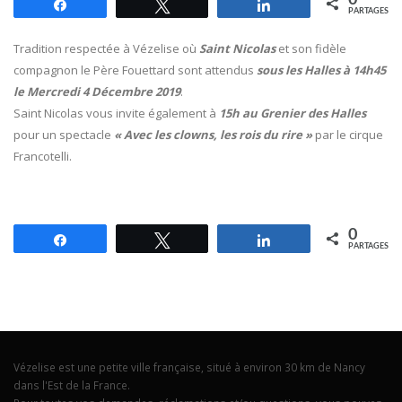
0
Partagez
Tweetez
Partagez
PARTAGES
Tradition respectée à Vézelise où
Saint Nicolas
et son fidèle
compagnon le Père Fouettard sont attendus
sous les Halles à 14h45
le Mercredi 4 Décembre 2019
.
Saint Nicolas vous invite également à
15h au Grenier des Halles
pour un spectacle
« Avec les clowns, les rois du rire »
par le cirque
Francotelli.
0
Partagez
Tweetez
Partagez
PARTAGES
Vézelise est une petite ville française, situé à environ 30 km de Nancy
dans l'Est de la France.