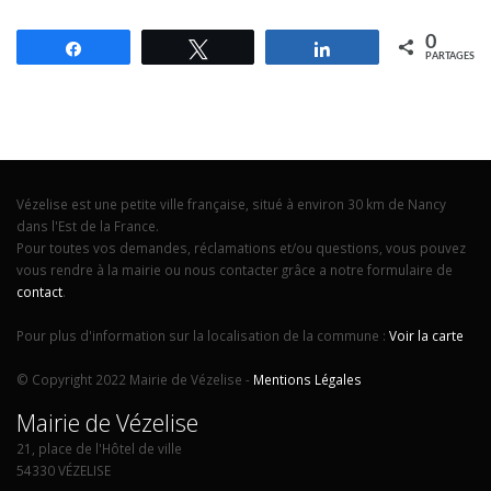
0
Partagez
Tweetez
Partagez
PARTAGES
Vézelise est une petite ville française, situé à environ 30 km de Nancy
dans l'Est de la France.
Pour toutes vos demandes, réclamations et/ou questions, vous pouvez
vous rendre à la mairie ou nous contacter grâce a notre formulaire de
contact
.
Pour plus d'information sur la localisation de la commune :
Voir la carte
© Copyright 2022 Mairie de Vézelise -
Mentions Légales
Mairie de Vézelise
21, place de l'Hôtel de ville
54330 VÉZELISE