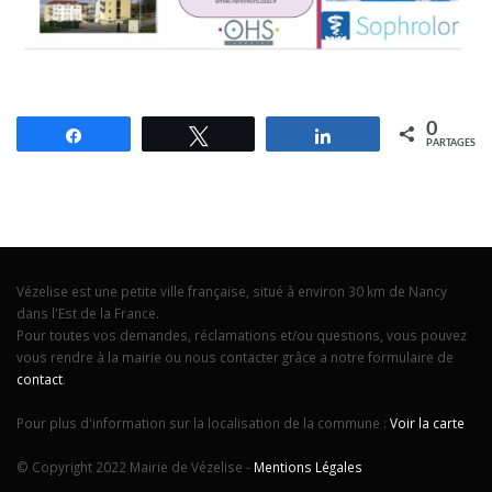
0
Partagez
Tweetez
Partagez
PARTAGES
Vézelise est une petite ville française, situé à environ 30 km de Nancy
dans l'Est de la France.
Pour toutes vos demandes, réclamations et/ou questions, vous pouvez
vous rendre à la mairie ou nous contacter grâce a notre formulaire de
contact
.
Pour plus d'information sur la localisation de la commune :
Voir la carte
© Copyright 2022 Mairie de Vézelise -
Mentions Légales