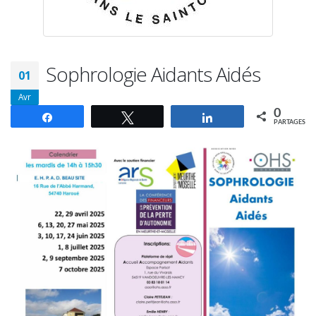
Sophrologie Aidants Aidés
01
Avr
0
Partagez
Tweetez
Partagez
PARTAGES