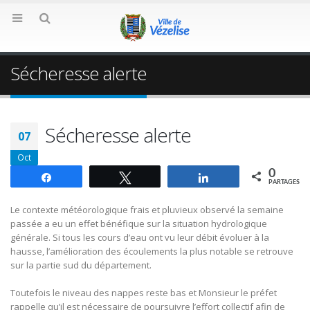
Sécheresse alerte
Sécheresse alerte
07
Oct
0
Partagez
Tweetez
Partagez
PARTAGES
Le contexte météorologique frais et pluvieux observé la semaine
passée a eu un effet bénéfique sur la situation hydrologique
générale. Si tous les cours d’eau ont vu leur débit évoluer à la
hausse, l’amélioration des écoulements la plus notable se retrouve
sur la partie sud du département.
Toutefois le niveau des nappes reste bas et Monsieur le préfet
rappelle qu’il est nécessaire de poursuivre l’effort collectif afin de