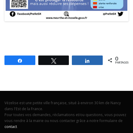
0
Partagez
Tweetez
Partagez
PARTAGES
Vézelise est une petite ville française, situé à environ 30 km de Nancy
dans l'Est de la France.
Pour toutes vos demandes, réclamations et/ou questions, vous pouvez
vous rendre à la mairie ou nous contacter grâce a notre formulaire de
contact
.