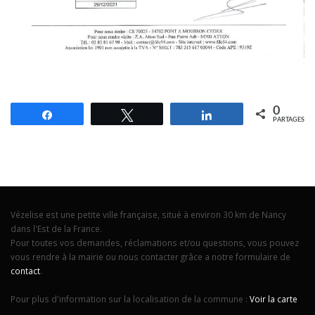
0
Partagez
Tweetez
Partagez
PARTAGES
Vézelise est une petite ville française, situé à environ 30 km de Nancy
dans l'Est de la France.
Pour toutes vos demandes, réclamations et/ou questions, vous pouvez
vous rendre à la mairie ou nous contacter grâce a notre formulaire de
contact
.
Pour plus d'information sur la localisation de la commune :
Voir la carte