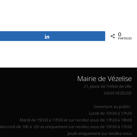
0
Partagez
PARTAGES
Mairie de Vézelise
21, place de l'Hôtel de ville
54330 VÉZELISE
Ouverture au public :
Lundi de 15h30 à 17h30
Mardi de 15h30 à 17h30 et sur rendez-vous de 17h30 à 19h00
Mercredi de 10h à 12h et uniquement sur rendez-vous de 15h30 à 17h30
Jeudi uniquement sur rendez-vous