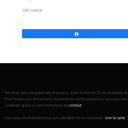
166 contre
Partagez
Vézelise est une petite ville française, situé à environ 30 km de Nancy dan
Pour toutes vos demandes, réclamations et/ou questions, vous pouvez 
contacter grâce a notre formulaire de
contact
.
Pour plus d'information sur la localisation de la commune :
Voir la carte