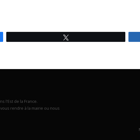
Tweetez
s l'Est de la France.
vous rendre à la mairie ou nous