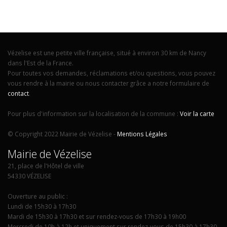
Vézelise est une petite ville française, situé à environ 30 km de Nancy
dans l'Est de la France.
Pour toutes vos demandes, réclamations et/ou questions, vous pouvez
vous rendre à la mairie ou nous contacter grâce a notre formulaire de
contact
.
Pour plus d'information sur la localisation de la commune :
Voir la carte
© Copyright 2022 Mairie de Vézelise -
Mentions Légales
Mairie de Vézelise
21, place de l'Hôtel de ville
54330 VÉZELISE
Ouverture au public :
Lundi de 15h30 à 17h30
Mardi de 15h30 à 17h30 et sur rendez-vous de 17h30 à 19h00
Mercredi de 10h à 12h et uniquement sur rendez-vous de 15h30 à 17h30