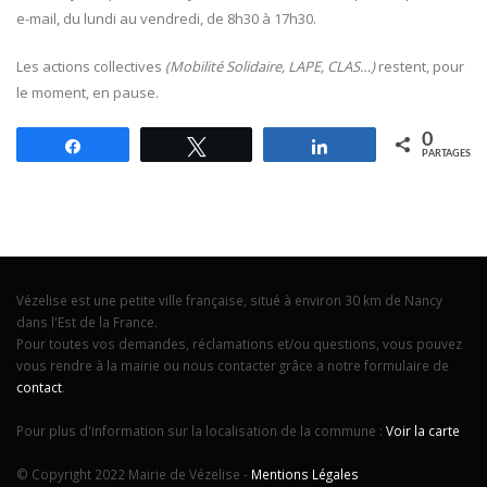
e-mail, du lundi au vendredi, de 8h30 à 17h30.
Les actions collectives
(Mobilité Solidaire, LAPE, CLAS…)
restent, pour
le moment, en pause.
0
Partagez
Tweetez
Partagez
PARTAGES
Vézelise est une petite ville française, situé à environ 30 km de Nancy
dans l'Est de la France.
Pour toutes vos demandes, réclamations et/ou questions, vous pouvez
vous rendre à la mairie ou nous contacter grâce a notre formulaire de
contact
.
Pour plus d'information sur la localisation de la commune :
Voir la carte
© Copyright 2022 Mairie de Vézelise -
Mentions Légales