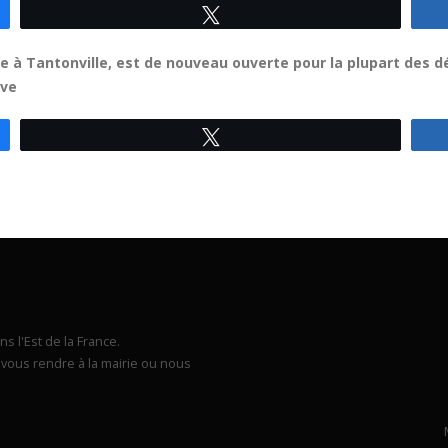
Tweetez
ise à Tantonville, est de nouveau ouverte pour la plupart des d
ive
Tweetez
s l'Est de la France.
vous rendre à la mairie ou nous