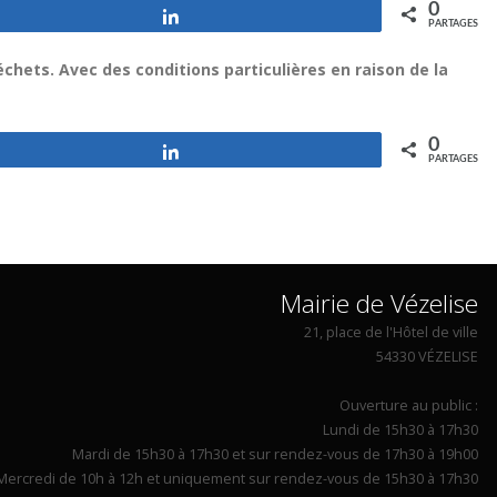
0
Partagez
PARTAGES
échets. Avec des conditions particulières en raison de la
0
Partagez
PARTAGES
Mairie de Vézelise
21, place de l'Hôtel de ville
54330 VÉZELISE
Ouverture au public :
Lundi de 15h30 à 17h30
Mardi de 15h30 à 17h30 et sur rendez-vous de 17h30 à 19h00
Mercredi de 10h à 12h et uniquement sur rendez-vous de 15h30 à 17h30