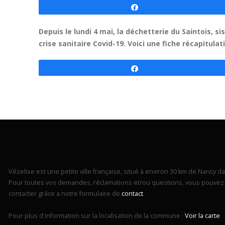
Partagez
Depuis le lundi 4 mai, la déchetterie du Saintois, s
crise sanitaire Covid-19. Voici une fiche récapitulat
Partagez
Vézelise est une petite ville française, situé à environ 30 km de Nancy dan
Pour toutes vos demandes, réclamations et/ou questions, vous pouvez 
contacter grâce a notre formulaire de
contact
.
Pour plus d'information sur la localisation de la commune :
Voir la carte