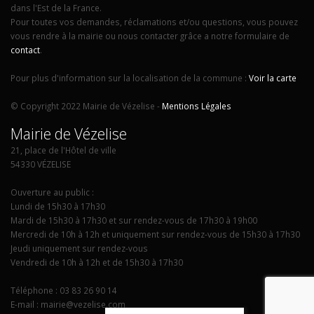
dans l'Est de la France.
Pour toutes vos demandes, réclamations et/ou questions, vous pouvez
vous rendre à la mairie ou nous contacter grâce a notre formulaire de
contact
.
Pour plus d'information sur la localisation de la commune :
Voir la carte
© Copyright 2022 Mairie de Vézelise -
Mentions Légales
Mairie de Vézelise
21, place de l'Hôtel de ville
54330 VÉZELISE
Ouverture au public :
Lundi de 15h30 à 17h30
Mardi de 15h30 à 17h30 et sur rendez-vous de 17h30 à 19h00
Mercredi de 10h à 12h et uniquement sur rendez-vous de 15h30 à 17h30
Jeudi uniquement sur rendez-vous
Vendredi de 10h à 12h et de 15h30 à 17h30
Téléphone : 03 83 26 90 14
E-mail : mairie@vezelise.com