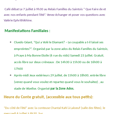
Café débat Le 7 juillet à 9h30 au Relais Familles du Saintois ” Que Faire de et
avec nos enfants pendant l’été”. Venez échanger et poser vos questions avec
Valérie Ephrithikhine.
Manifestations Familiales :
Cluedo Géant, “Qui a Volé le Diamant? – Le coupable a t-il laissé ses
empreintes?”. Organisé par la zone ados du Relais Familles du Saintois,
à Praye à Ma Bonne Etoile (6 rue du nids)
Samedi 23 juillet. Gratuit,
accès libre sur deux créneaux : De 14h30 à 15h30 ou de 16h00 à
17h00
Après-midi Jeux extérieurs 29 juillet, de 15h00 à 18h00, entrée libre
(venez quand vous voulez et repartez quand vous le souhaitez) , au
stade de Vézelise. Organisé
par la Zone Ados.
Heure du Conte gratuit, (accessible aux tous petits):
“Du côté de l’été” avec la conteuse Chantal Kahl à Laloeuf (salle des fêtes), le
mercredi 6 juillet à 9h30. Sur