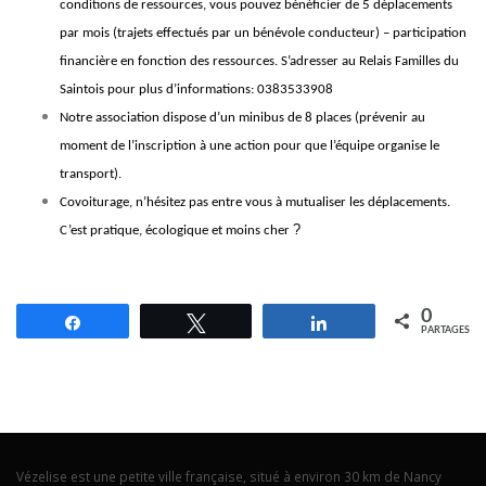
conditions de ressources, vous pouvez bénéficier de 5 déplacements
par mois (trajets effectués par un bénévole conducteur) – participation
financière en fonction des ressources. S’adresser au Relais Familles du
Saintois pour plus d’informations: 0383533908
Notre association dispose d’un minibus de 8 places (prévenir au
moment de l’inscription à une action pour que l’équipe organise le
transport).
Covoiturage, n’hésitez pas entre vous à mutualiser les déplacements.
?
C’est pratique, écologique et moins cher
0
Partagez
Tweetez
Partagez
PARTAGES
Vézelise est une petite ville française, situé à environ 30 km de Nancy