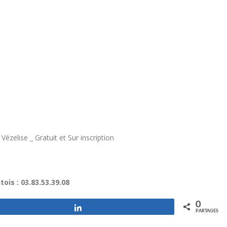
ézelise _ Gratuit et Sur inscription
ois : 03.83.53.39.08
0
Partagez
PARTAGES