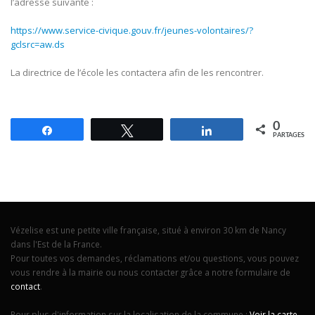
l’adresse suivante :
https://www.service-civique.gouv.fr/jeunes-volontaires/?
gclsrc=aw.ds
La directrice de l’école les contactera afin de les rencontrer.
0
Partagez
Tweetez
Partagez
PARTAGES
Vézelise est une petite ville française, situé à environ 30 km de Nancy
dans l'Est de la France.
Pour toutes vos demandes, réclamations et/ou questions, vous pouvez
vous rendre à la mairie ou nous contacter grâce a notre formulaire de
contact
.
Pour plus d'information sur la localisation de la commune :
Voir la carte