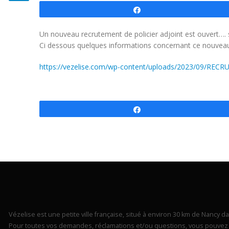
Partagez
Un nouveau recrutement de policier adjoint est ouvert…. s
Ci dessous quelques informations concernant ce nouveau
https://vezelise.com/wp-content/uploads/2023/09/REC
Partagez
Vézelise est une petite ville française, situé à environ 30 km de Nancy dan
Pour toutes vos demandes, réclamations et/ou questions, vous pouvez 