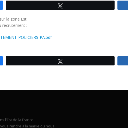
Tweetez
ur la zone Est !
 recrutement :
RUTEMENT-POLICIERS-PA.pdf
Tweetez
s l'Est de la France.
vous rendre à la mairie ou nous