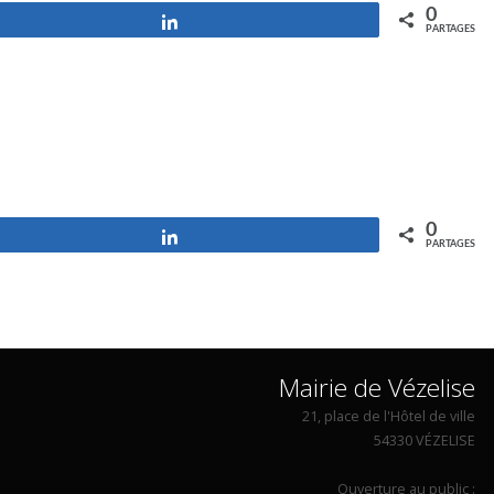
0
Partagez
PARTAGES
0
Partagez
PARTAGES
Mairie de Vézelise
21, place de l'Hôtel de ville
54330 VÉZELISE
Ouverture au public :