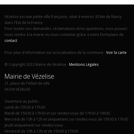
Vézelise est une petite ville française, situé à environ 30 km de Nancy
dans l'Est de la France.
Pour toutes vos demandes, réclamations et/ou questions, vous pouvez
vous rendre à la mairie ou nous contacter grâce a notre formulaire de
contact
.
Pour plus d'information sur la localisation de la commune :
Voir la carte
© Copyright 2022 Mairie de Vézelise -
Mentions Légales
Mairie de Vézelise
21, place de l'Hôtel de ville
54330 VÉZELISE
Ouverture au public :
Lundi de 15h30 à 17h30
Mardi de 15h30 à 17h30 et sur rendez-vous de 17h30 à 19h00
Mercredi de 10h à 12h et uniquement sur rendez-vous de 15h30 à 17h30
Jeudi uniquement sur rendez-vous
Vendredi de 10h à 12h et de 15h30 à 17h30