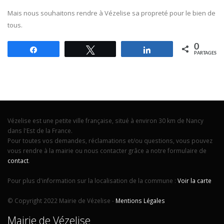
Mais nous souhaitons rendre à Vézelise sa propreté pour le bien de
tous.
0
Partagez
Tweetez
Partagez
PARTAGES
Vézelise est une petite ville française, situé à environ 30 km de Nancy
dans l'Est de la France.
Pour toutes vos demandes, réclamations et/ou questions, vous pouvez
vous rendre à la mairie ou nous contacter grâce a notre formulaire de
contact
.
Pour plus d'information sur la localisation de la commune :
Voir la carte
© Copyright 2022 Mairie de Vézelise -
Mentions Légales
Mairie de Vézelise