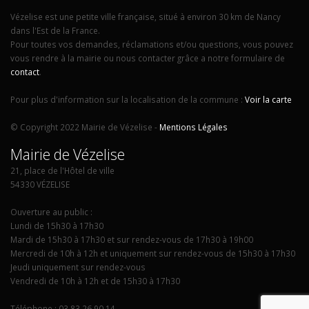
Vézelise est une petite ville française, situé à environ 30 km de Nancy
dans l'Est de la France.
Pour toutes vos demandes, réclamations et/ou questions, vous pouvez
vous rendre à la mairie ou nous contacter grâce a notre formulaire de
contact
.
Pour plus d'information sur la localisation de la commune :
Voir la carte
© Copyright 2022 Mairie de Vézelise -
Mentions Légales
Mairie de Vézelise
21, place de l'Hôtel de ville
54330 VÉZELISE
Ouverture au public :
Lundi de 15h30 à 17h30
Mardi de 15h30 à 17h30 et sur rendez-vous de 17h30 à 19h00
Mercredi de 10h à 12h et uniquement sur rendez-vous de 15h30 à 17h30
Jeudi uniquement sur rendez-vous
Vendredi de 10h à 12h et de 15h30 à 17h30
Téléphone : 03 83 26 90 14