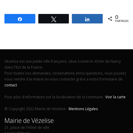
0
Partagez
Tweetez
Partagez
PARTAGES
Vézelise est une petite ville française, situé à environ 30 km de Nancy
dans l'Est de la France.
Pour toutes vos demandes, réclamations et/ou questions, vous pouvez
vous rendre à la mairie ou nous contacter grâce a notre formulaire de
contact
.
Pour plus d'information sur la localisation de la commune :
Voir la carte
© Copyright 2022 Mairie de Vézelise -
Mentions Légales
Mairie de Vézelise
21, place de l'Hôtel de ville