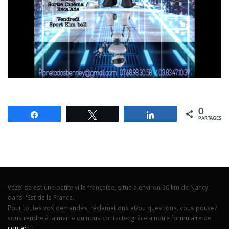
0
Partagez
Tweetez
Partagez
PARTAGES
Vézelise est une petite ville française, situé à environ 30 km de Nancy
dans l'Est de la France.
Pour toutes vos demandes, réclamations et/ou questions, vous pouvez
vous rendre à la mairie ou nous contacter grâce a notre formulaire de
contact
.