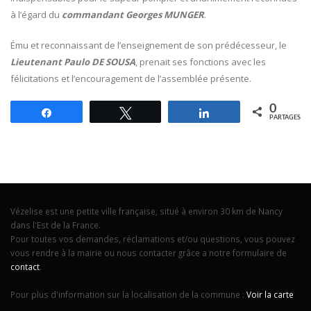
à l’égard du
commandant Georges MUNGER
.
Ému et reconnaissant de l’enseignement de son prédécesseur, le
Lieutenant Paulo DE SOUSA
, prenait ses fonctions avec les
félicitations et l’encouragement de l’assemblée présente.
0
Partagez
Tweetez
Partagez
PARTAGES
Vézelise est une petite ville française, situé à environ 30 km de Nancy
dans l'Est de la France.
Pour toutes vos demandes, réclamations et/ou questions, vous pouvez
vous rendre à la mairie ou nous contacter grâce a notre formulaire de
contact
.
Pour plus d'information sur la localisation de la commune :
Voir la carte