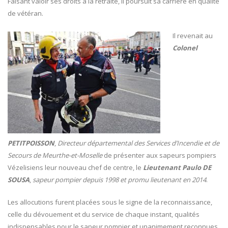
Faisant valoir ses droits à la retraite, il poursuit sa carrière en qualité
de vétéran.
Il revenait au
Colonel
PETITPOISSON
,
Directeur départemental des Services d’Incendie et de
Secours de Meurthe-et-Moselle
de présenter aux sapeurs pompiers
Vézelisiens leur nouveau chef de centre, le
Lieutenant Paulo DE
SOUSA
,
sapeur pompier depuis 1998 et promu lieutenant en 2014
.
Les allocutions furent placées sous le signe de la reconnaissance,
celle du dévouement et du service de chaque instant, qualités
indispensables pour le sapeur pompier et unanimement reconnues