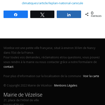
climatiques/article/leplan-national-canicule
0
Partagez
Tweetez
Partagez
PARTAGES
Vézelise est une petite ville française, situé à environ 30 km de Nancy
dans l'Est de la France.
Pour toutes vos demandes, réclamations et/ou questions, vous pouvez
vous rendre à la mairie ou nous contacter grâce a notre formulaire de
contact
.
Pour plus d'information sur la localisation de la commune :
Voir la carte
© Copyright 2022 Mairie de Vézelise -
Mentions Légales
Mairie de Vézelise
21, place de l'Hôtel de ville
54330 VÉZELISE