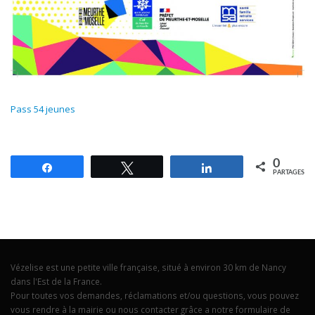
Pass 54 jeunes
0
Partagez
Tweetez
Partagez
PARTAGES
Vézelise est une petite ville française, situé à environ 30 km de Nancy
dans l'Est de la France.
Pour toutes vos demandes, réclamations et/ou questions, vous pouvez
vous rendre à la mairie ou nous contacter grâce a notre formulaire de