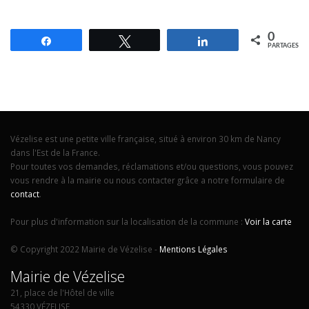
0
Partagez
Tweetez
Partagez
PARTAGES
Vézelise est une petite ville française, situé à environ 30 km de Nancy
dans l'Est de la France.
Pour toutes vos demandes, réclamations et/ou questions, vous pouvez
vous rendre à la mairie ou nous contacter grâce a notre formulaire de
contact
.
Pour plus d'information sur la localisation de la commune :
Voir la carte
© Copyright 2022 Mairie de Vézelise -
Mentions Légales
Mairie de Vézelise
21, place de l'Hôtel de ville
54330 VÉZELISE