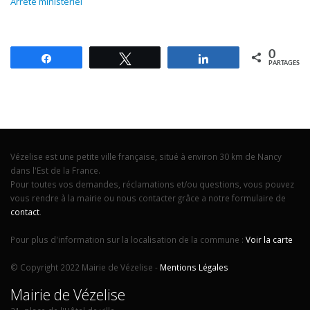
Arrêté ministériel
0
Partagez
Tweetez
Partagez
PARTAGES
Vézelise est une petite ville française, situé à environ 30 km de Nancy
dans l'Est de la France.
Pour toutes vos demandes, réclamations et/ou questions, vous pouvez
vous rendre à la mairie ou nous contacter grâce a notre formulaire de
contact
.
Pour plus d'information sur la localisation de la commune :
Voir la carte
© Copyright 2022 Mairie de Vézelise -
Mentions Légales
Mairie de Vézelise