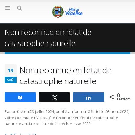
Non reconnue en l’état de
catastrophe naturelle
Non reconnue en l’état de
19
catastrophe naturelle
Août
0
Partagez
Tweetez
Partagez
PARTAGES
Par arrêté du 23 juillet 2024, publié au Journal Officiel le 03 aout 2024,
votre commune n’a pas été reconnue en l’état de catastrophe
naturelle au titre au titre de la sécheresse 2023.