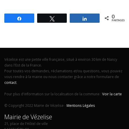
0
Partagez
Tweetez
Partagez
PARTAGES
Vézelise est une petite ville française, situé à environ 30 km de Nancy
dans l'Est de la France.
Pour toutes vos demandes, réclamations et/ou questions, vous pouvez
vous rendre à la mairie ou nous contacter grâce a notre formulaire de
contact
.
Pour plus d'information sur la localisation de la commune :
Voir la carte
© Copyright 2022 Mairie de Vézelise -
Mentions Légales
Mairie de Vézelise
21, place de l'Hôtel de ville