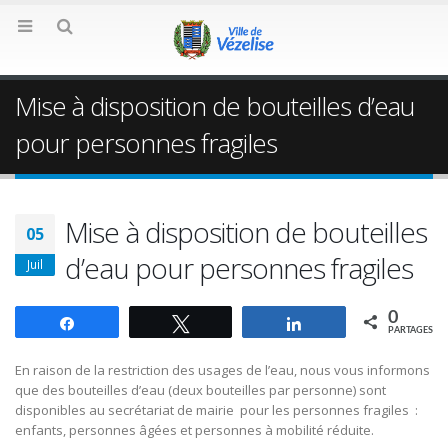
Mise à disposition de bouteilles d’eau
pour personnes fragiles
Mise à disposition de bouteilles
05
d’eau pour personnes fragiles
Juil
0
Partagez
Tweetez
Partagez
PARTAGES
En raison de la restriction des usages de l’eau, nous vous informons
que des bouteilles d’eau (deux bouteilles par personne) sont
disponibles au secrétariat de mairie pour les personnes fragiles :
enfants, personnes âgées et personnes à mobilité réduite.