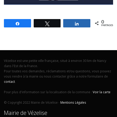
0
Partagez
Tweetez
Partagez
PARTAGES
Vézelise est une petite ville française, situé à environ 30 km de Nancy
dans l'Est de la France.
Pour toutes vos demandes, réclamations et/ou questions, vous pouvez
vous rendre à la mairie ou nous contacter grâce a notre formulaire de
contact
.
Pour plus d'information sur la localisation de la commune :
Voir la carte
© Copyright 2022 Mairie de Vézelise -
Mentions Légales
Mairie de Vézelise