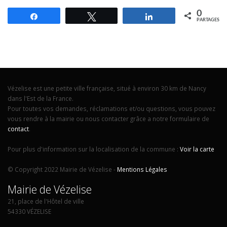
0
Partagez
Tweetez
Partagez
PARTAGES
Vézelise est une petite ville française, situé à environ 30 km de Nancy
dans l'Est de la France.
Pour toutes vos demandes, réclamations et/ou questions, vous pouvez
vous rendre à la mairie ou nous contacter grâce a notre formulaire de
contact
.
Pour plus d'information sur la localisation de la commune :
Voir la carte
© Copyright 2022 Mairie de Vézelise -
Mentions Légales
Mairie de Vézelise
21, place de l'Hôtel de ville
54330 VÉZELISE