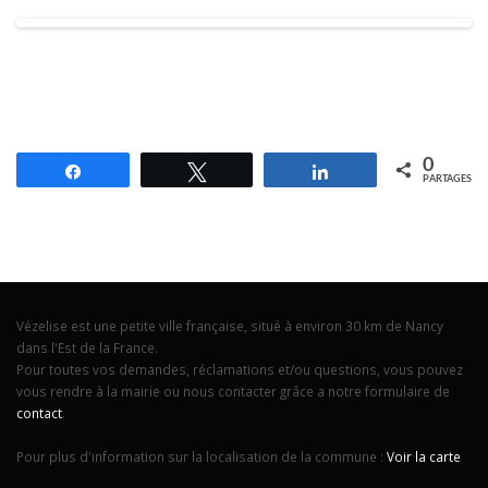
0
Partagez
Tweetez
Partagez
PARTAGES
Vézelise est une petite ville française, situé à environ 30 km de Nancy
dans l'Est de la France.
Pour toutes vos demandes, réclamations et/ou questions, vous pouvez
vous rendre à la mairie ou nous contacter grâce a notre formulaire de
contact
.
Pour plus d'information sur la localisation de la commune :
Voir la carte