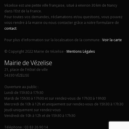
Vézelise est une petite ville française, situé à environ 30 km de Nancy
dans l'Est de la France.
Pour toutes vos demandes, réclamations et/ou questions, vous pouvez
vous rendre à la mairie ou nous contacter grâce a notre formulaire de
contact
.
Pour plus d'information sur la localisation de la commune :
Voir la carte
© Copyright 2022 Mairie de Vézelise -
Mentions Légales
Mairie de Vézelise
21, place de l'Hôtel de ville
54330 VÉZELISE
Ouverture au public :
Lundi de 15h30 à 17h30
Mardi de 15h30 à 17h30 et sur rendez-vous de 17h30 à 19h00
Mercredi de 10h à 12h et uniquement sur rendez-vous de 15h30 à 17h30
Jeudi uniquement sur rendez-vous
Vendredi de 10h à 12h et de 15h30 à 17h30
Téléphone : 03 83 26 90 14