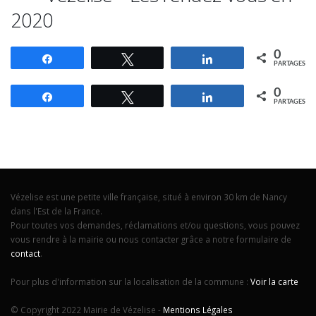
2020
0
Partagez
Tweetez
Partagez
PARTAGES
0
Partagez
Tweetez
Partagez
PARTAGES
Vézelise est une petite ville française, situé à environ 30 km de Nancy
dans l'Est de la France.
Pour toutes vos demandes, réclamations et/ou questions, vous pouvez
vous rendre à la mairie ou nous contacter grâce a notre formulaire de
contact
.
Pour plus d'information sur la localisation de la commune :
Voir la carte
© Copyright 2022 Mairie de Vézelise -
Mentions Légales