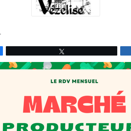
4
Tweetez