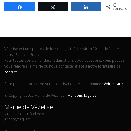
0
Partagez
Tweetez
Partagez
PARTAGES
Vézelise est une petite ville française, situé à environ 30 km de Nancy
dans l'Est de la France.
Pour toutes vos demandes, réclamations et/ou questions, vous pouvez
vous rendre à la mairie ou nous contacter grâce a notre formulaire de
contact
.
Pour plus d'information sur la localisation de la commune :
Voir la carte
© Copyright 2022 Mairie de Vézelise -
Mentions Légales
Mairie de Vézelise
21, place de l'Hôtel de ville
54330 VÉZELISE