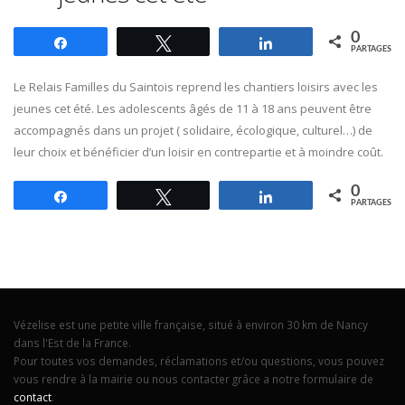
0
Partagez
Tweetez
Partagez
PARTAGES
Le Relais Familles du Saintois reprend les chantiers loisirs avec les
jeunes cet été. Les adolescents âgés de 11 à 18 ans peuvent être
accompagnés dans un projet ( solidaire, écologique, culturel…) de
leur choix et bénéficier d’un loisir en contrepartie et à moindre coût.
0
Partagez
Tweetez
Partagez
PARTAGES
Vézelise est une petite ville française, situé à environ 30 km de Nancy
dans l'Est de la France.
Pour toutes vos demandes, réclamations et/ou questions, vous pouvez
vous rendre à la mairie ou nous contacter grâce a notre formulaire de
contact
.