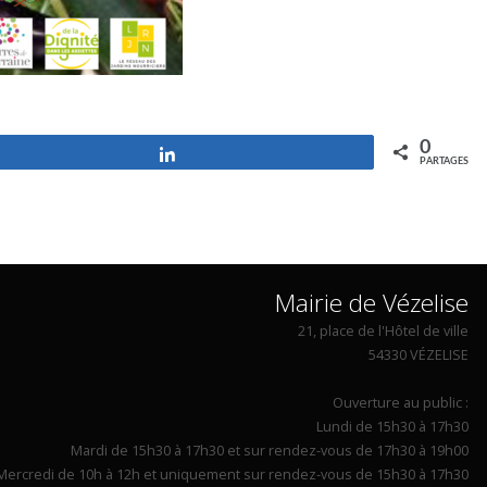
0
Partagez
PARTAGES
Mairie de Vézelise
21, place de l'Hôtel de ville
54330 VÉZELISE
Ouverture au public :
Lundi de 15h30 à 17h30
Mardi de 15h30 à 17h30 et sur rendez-vous de 17h30 à 19h00
Mercredi de 10h à 12h et uniquement sur rendez-vous de 15h30 à 17h30