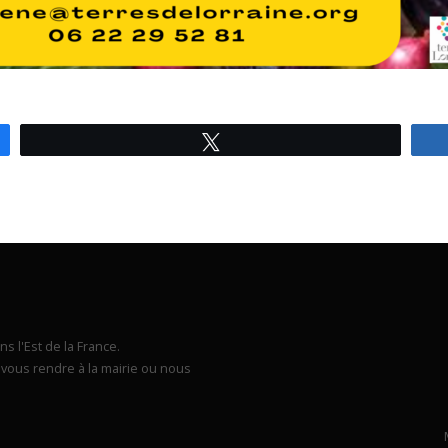
Tweetez
s l'Est de la France.
vous rendre à la mairie ou nous