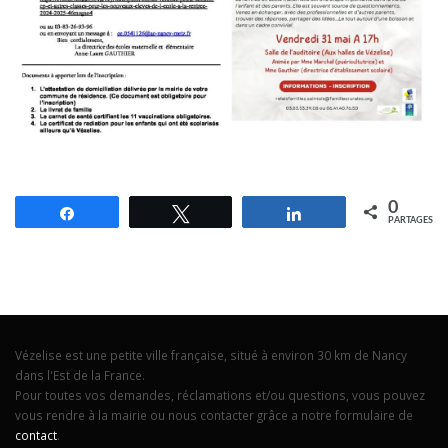
0
Partagez
Tweetez
Partagez
PARTAGES
Vézelise est une petite ville française, situé à environ 30 km de Nancy
dans l'Est de la France.
Pour toutes vos demandes, réclamations et/ou questions, vous pouvez
vous rendre à la mairie ou nous contacter grâce a notre formulaire de
contact
.