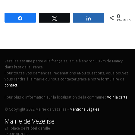
0
Partagez
Tweetez
Partagez
PARTAGES
Vézelise est une petite ville française, situé à environ 30 km de Nancy
dans l'Est de la France.
Pour toutes vos demandes, réclamations et/ou questions, vous pouvez
vous rendre à la mairie ou nous contacter grâce a notre formulaire de
contact
.
Pour plus d'information sur la localisation de la commune :
Voir la carte
© Copyright 2022 Mairie de Vézelise -
Mentions Légales
Mairie de Vézelise
21, place de l'Hôtel de ville
54330 VÉZELISE