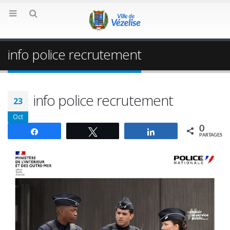
info police recrutement
info police recrutement
23
Oct
0
Partagez
Tweetez
Partagez
PARTAGES